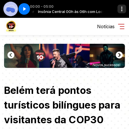
00:00 - 05:00
6h com Locutor
Insônia - Parte 05
Insônia Central 00h às 06h com Locutor
Notícias
Belém terá pontos
turísticos bilíngues para
visitantes da COP30