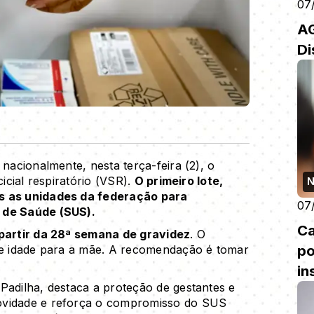
07
AG
Di
 nacionalmente, nesta terça-feira (2), o
cicial respiratório (VSR).
O primeiro lote,
N
as as unidades da federação para
07
 de Saúde (SUS).
Ca
 partir da 28ª semana de gravidez
. O
po
 de idade para a mãe. A recomendação é tomar
in
Padilha, destaca a proteção de gestantes e
ovidade e reforça o compromisso do SUS