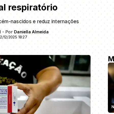
al respiratório
cém-nascidos e reduz internações
l - Por
Daniella Almeida
2/12/2025 18:27
M
N