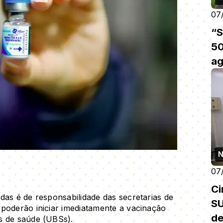
07
“S
50
a
N
07
Ci
das é de responsabilidade das secretarias de
S
poderão iniciar imediatamente a vacinação
de
s de saúde (UBSs).