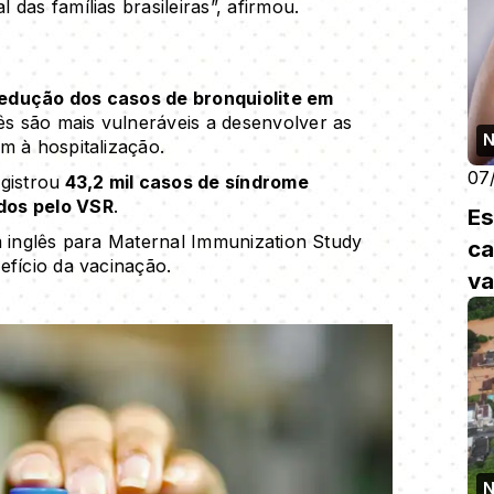
das famílias brasileiras”, afirmou.
redução dos casos de bronquiolite em
s são mais vulneráveis a desenvolver as
N
m à hospitalização.
07
gistrou
43,2 mil casos de síndrome
dos pelo VSR
.
Es
m inglês para Maternal Immunization Study
ca
efício da vacinação.
va
N