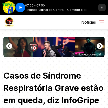
07:00 - 07:50
dia bem informado!
Top 30 Brasil - Parte 1
Jornal da Central - Comece o dia bem informado!
Notícias
Casos de Síndrome
Respiratória Grave estão
em queda, diz InfoGripe