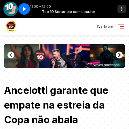
11:00 - 12:00
cutor
2
Top 10 Sertanejo com Locutor
Top 10 sertanejo - Parte 2
Notícias
Ancelotti garante que
empate na estreia da
Copa não abala