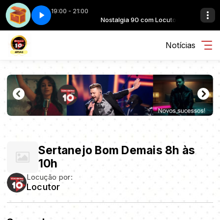
19:00 - 21:00
 90 com Locutor
o baú - Parte 1
Nostalgia 90 com Locutor
Revirando o baú - Parte 1
Notícias
Sertanejo Bom Demais 8h às
10h
Locução por:
Locutor