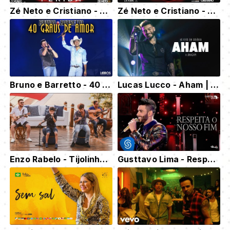
Zé Neto e Cristiano - BEBIDA NA FERIDA - #EsqueceOMundoLaFora
Zé Neto e Cristiano - NOTIFICAÇÃO PREFERIDA - #EsqueceOMundoLaFora
Bruno e Barretto - 40 Graus de Amor | DVD "A Força do Interior" - Ao Vivo em Londrina/PR
Lucas Lucco - Aham | DVD A Ørigem (Ao Vivo em Goiânia)
Enzo Rabelo - Tijolinho Por Tijolinho | Part. Zé Felipe
Gusttavo Lima - Respeita O Nosso Fim - DVD O Embaixador (Ao Vivo)