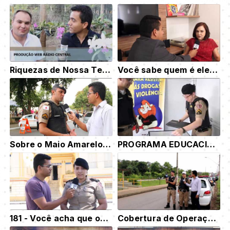
Riquezas de Nossa Terra - PARTE 01!
Você sabe quem é ele? Veja o quadro Gente da Nossa Gente!
Sobre o Maio Amarelo em Bom Despacho e região
PROGRAMA EDUCACIONAL DA PM RECEBE DOAÇÃO DE TRÊS EMPRESÁRIOS DE BD
181 - Você acha que os cidadãos de Bom Despacho estão participando?
Cobertura de Operação Controle de Velocidade