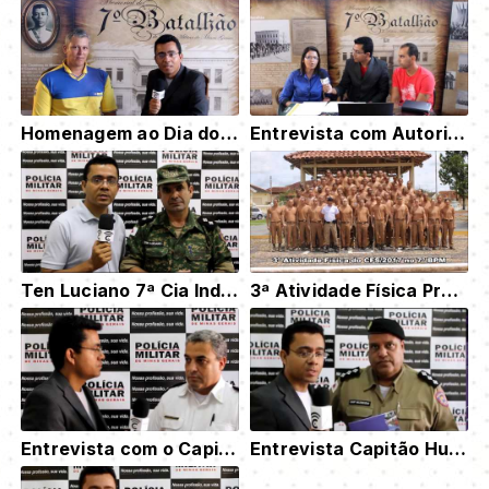
Homenagem ao Dia do Carteiro
Entrevista com Autoridades da Saúde de Bom Despacho
Ten Luciano 7ª Cia Ind MAT fala na Central sobre Piracema. Veja!
3ª Atividade Física Programada - CFSd/2016
Entrevista com o Capitão QOS Carlos Alberto Moreira Pinto sobre HPV
Entrevista Capitão Hudson