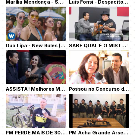
Marília Mendonça - SEM SAL (TODOS OS CANTOS)
Luis Fonsi - Despacito ft. Daddy Yankee
Dua Lipa - New Rules (Official Music Video)
SABE QUAL É O MISTÉRIO DO CHAPÉU DESSE CANTOR?
ASSISTA! Melhores Momentos do Encontro de Motociclistas de Bom Despacho
Possou no Concurso de Oficiais da PMMG
PM PERDE MAIS DE 30 QUILOS
PM Acha Grande Arsenal